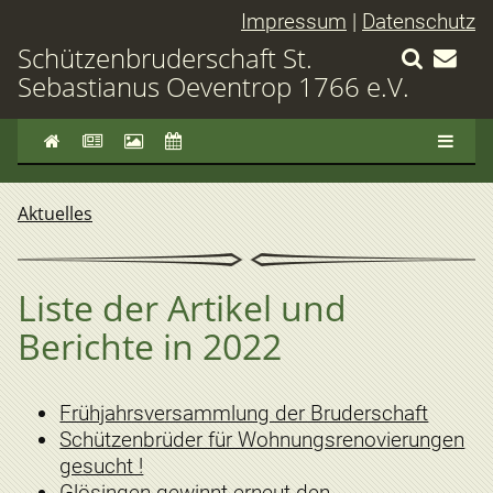
Impressum
|
Datenschutz
Schützenbruderschaft St.
Sebastianus Oeventrop 1766 e.V.
Aktuelles
Liste der Artikel und
Berichte in 2022
Frühjahrsversammlung der Bruderschaft
Schützenbrüder für Wohnungsrenovierungen
gesucht !
Glösingen gewinnt erneut den