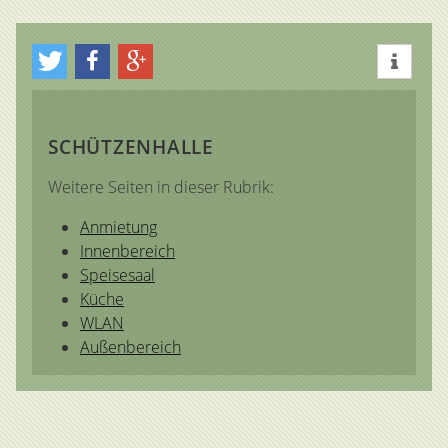
SCHÜTZENHALLE
Weitere Seiten in dieser Rubrik:
Anmietung
Innenbereich
Speisesaal
Küche
WLAN
Außenbereich