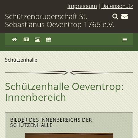
Impressum
|
Datenschutz
Schützenbruderschaft St.
Sebastianus Oeventrop 1766 e.V.
Schützenhalle
Schützenhalle Oeventrop:
Innenbereich
BILDER DES INNENBEREICHS DER
SCHÜTZENHALLE