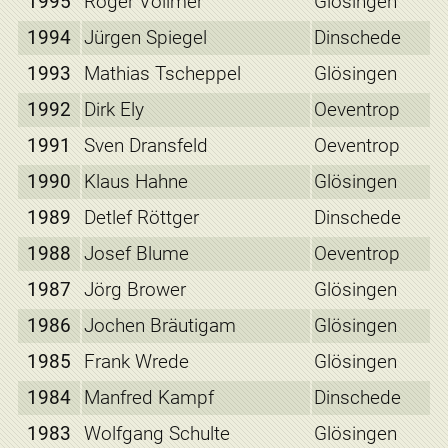
1995
Roger Vollmer
Glösingen
1994
Jürgen Spiegel
Dinschede
1993
Mathias Tscheppel
Glösingen
1992
Dirk Ely
Oeventrop
1991
Sven Dransfeld
Oeventrop
1990
Klaus Hahne
Glösingen
1989
Detlef Röttger
Dinschede
1988
Josef Blume
Oeventrop
1987
Jörg Brower
Glösingen
1986
Jochen Bräutigam
Glösingen
1985
Frank Wrede
Glösingen
1984
Manfred Kampf
Dinschede
1983
Wolfgang Schulte
Glösingen