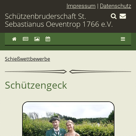
Impressum
|
Datenschutz
Schützenbruderschaft St.
Sebastianus Oeventrop 1766 e.V.
Schießwettbewerbe
Schützengeck