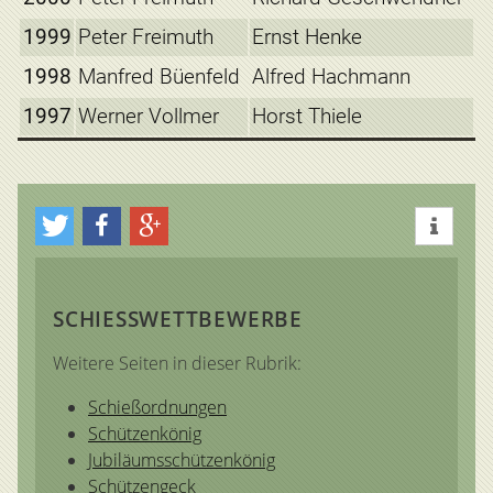
1999
Peter Freimuth
Ernst Henke
1998
Manfred Büenfeld
Alfred Hachmann
1997
Werner Vollmer
Horst Thiele
SCHIESSWETTBEWERBE
Weitere Seiten in dieser Rubrik:
Schießordnungen
Schützenkönig
Jubiläumsschützenkönig
Schützengeck