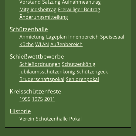
Vorstand
Satzung
Aufnahmeantrag
Mitgliedsbeitrag
Freiwilliger Beitrag
Änderungsmitteilung
Schützenhalle
Anmietung
Lageplan
Innenbereich
Speisesaal
Küche
WLAN
Außenbereich
Schießwettbewerbe
Schießordnungen
Schützenkönig
Jubiläumsschützenkönig
Schützengeck
Bruderschaftspokal
Seniorenpokal
Kreisschützenfeste
1955
1975
2011
Historie
Verein
Schützenhalle
Pokal