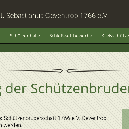
t. Sebastianus Oeventrop 1766 e.V.
n
Schützenhalle
Schießwettbewerbe
Kreisschütze
g der Schützenbrude
us Schützenbruderschaft 1766 e.V. Oeventrop
n werden: