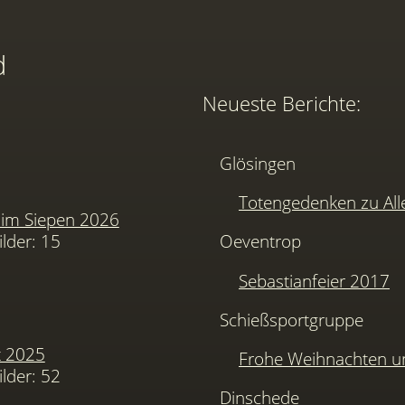
d
Neueste Berichte:
Glösingen
Totengedenken zu Alle
im Siepen 2026
ilder: 15
Oeventrop
Sebastianfeier 2017
Schießsportgruppe
t 2025
Frohe Weihnachten u
ilder: 52
Dinschede