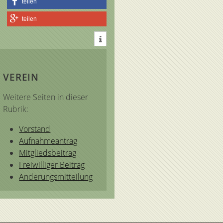
teilen
teilen
VEREIN
Weitere Seiten in dieser
Rubrik:
Vorstand
Aufnahmeantrag
Mitgliedsbeitrag
Freiwilliger Beitrag
Änderungsmitteilung