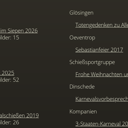
Glösingen
Totengedenken zu Alle
im Siepen 2026
ilder: 15
Oeventrop
Sebastianfeier 2017
Schießsportgruppe
t 2025
Frohe Weihnachten u
ilder: 52
Dinschede
Karnevalsvorbesprec
Kompanien
alschießen 2019
ilder: 26
3-Staaten-Karneval 2