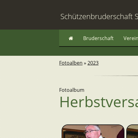
Schützenbruderschaft S
Bruderschaft
Verei
Fotoalben
»
2023
Fotoalbum
Herbstver