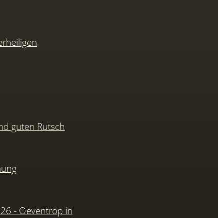
rheiligen
nd guten Rutsch
hung
026 - Oeventrop in