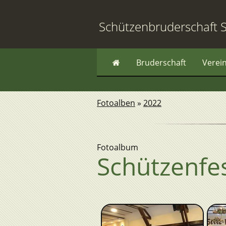
Schützenbruderschaft S
Bruderschaft
Verei
Fotoalben
»
2022
Fotoalbum
Schützenfe