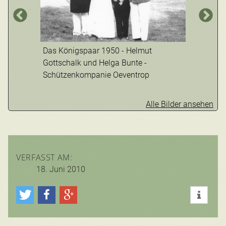
Das Königspaar 1950 - Helmut
Gottschalk und Helga Bunte -
Schützenkompanie Oeventrop
Das König
Alle Bilder ansehen
Schneider
Schützen
- Thomas
VERFASST AM:
e
18. Juni 2010