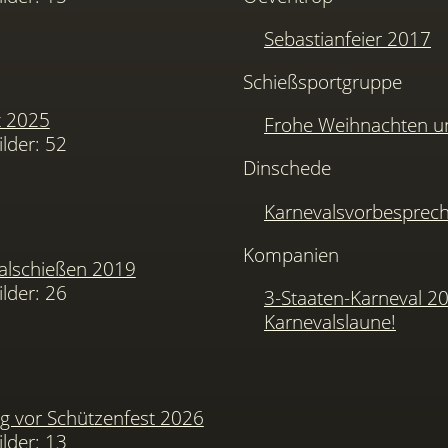
Sebastianfeier 2017
Schießsportgruppe
t 2025
Frohe Weihnachten u
ilder: 52
Dinschede
Karnevalsvorbesprec
Kompanien
alschießen 2019
ilder: 26
3-Staaten-Karneval 2
Karnevalslaune!
 vor Schützenfest 2026
ilder: 13