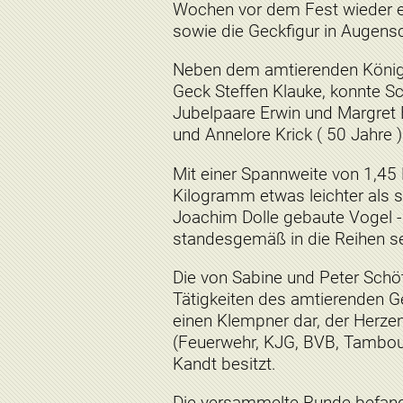
Wochen vor dem Fest wieder 
sowie die Geckfigur in Augen
Neben dem amtierenden Köni
Geck Steffen Klauke, konnte S
Jubelpaare Erwin und Margret 
und Annelore Krick ( 50 Jahre )
Mit einer Spannweite von 1,45
Kilogramm etwas leichter als se
Joachim Dolle gebaute Vogel - 
standesgemäß in die Reihen se
Die von Sabine und Peter Schött
Tätigkeiten des amtierenden Gec
einen Klempner dar, der Herzen 
(Feuerwehr, KJG, BVB, Tambour
Kandt besitzt.
Die versammelte Runde befand