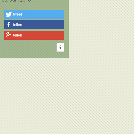
tweet
teilen
teilen