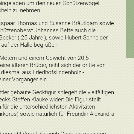
eingeladen um den neuen Schützenvogel
schein zu nehmen.
gspaar Thomas und Susanne Bräutigam sowie
chützenoberst Johannes Bette auch die
Becker ( 25 Jahre ), sowie Hubert Schneider
 auf der Halle begrüßen.
 Metern und einem Gewicht von 20,5
ine älteren Brüder, reiht sich der dritte von
diesmal aus Friedhofslindenholz -
iner Vorgänger ein.
ler gebaute Geckfigur spiegelt die vielfältigen
ks Steffen Klauke wider: Die Figur stellt
für die unterschiedlichsten Aktivitäten
korps) sowie natürlich für Freundin Alexandra
 sowohl Vogel als auch Geck als gelungen,