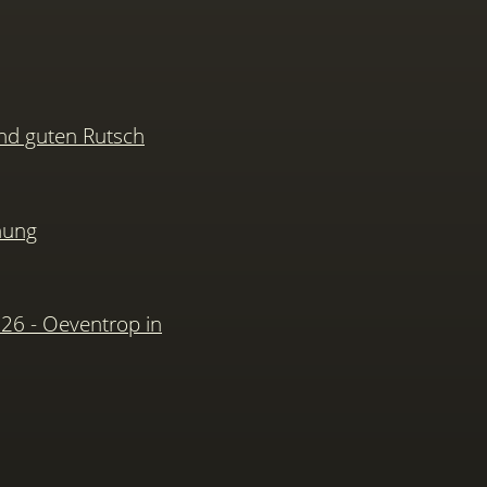
nd guten Rutsch
hung
026 - Oeventrop in