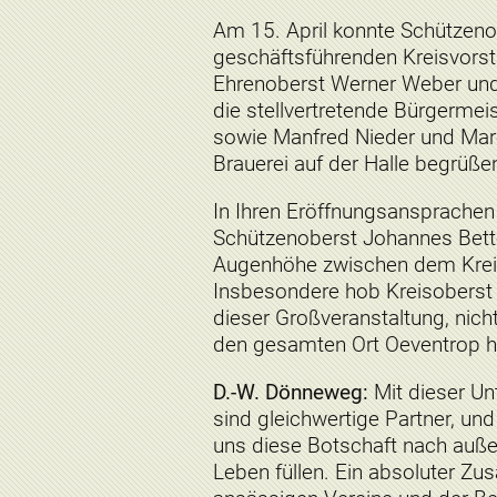
Am 15. April konnte Schützen
geschäftsführenden Kreisvors
Ehrenoberst Werner Weber un
die stellvertretende Bürgermei
sowie Manfred Nieder und Marc
Brauerei auf der Halle begrüße
In Ihren Eröffnungsansprache
Schützenoberst Johannes Bett
Augenhöhe zwischen dem Kreis
Insbesondere hob Kreisoberst
dieser Großveranstaltung, nich
den gesamten Ort Oeventrop h
D.-W. Dönneweg:
Mit dieser Un
sind gleichwertige Partner, u
uns diese Botschaft nach auß
Leben füllen. Ein absoluter Zu