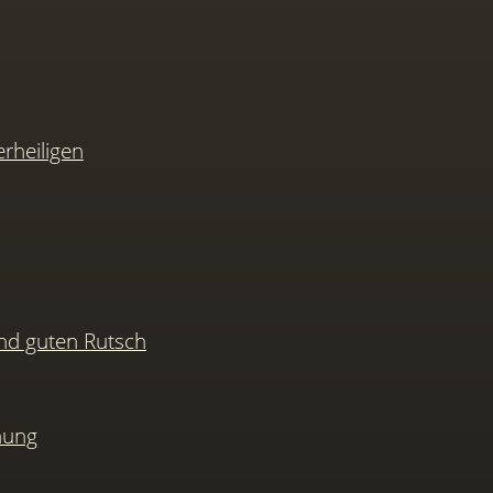
rheiligen
nd guten Rutsch
hung