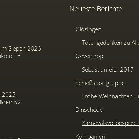
Neueste Berichte:
Glösingen
Totengedenken zu Alle
im Siepen 2026
ilder: 15
Oeventrop
Sebastianfeier 2017
Schießsportgruppe
t 2025
Frohe Weihnachten u
ilder: 52
Dinschede
Karnevalsvorbesprec
Kompanien