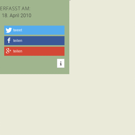
ERFASST AM:
18. April 2010
tweet
teilen
teilen