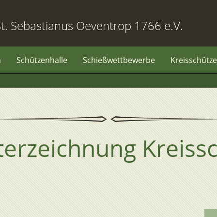
t. Sebastianus Oeventrop 1766 e.V.
n
Schützenhalle
Schießwettbewerbe
Kreisschütze
terzeichnung Kreiss