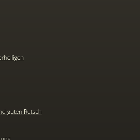
rheiligen
nd guten Rutsch
hung