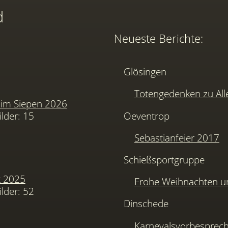
d
Neueste Berichte:
Glösingen
Totengedenken zu Alle
im Siepen 2026
ilder: 15
Oeventrop
Sebastianfeier 2017
Schießsportgruppe
t 2025
Frohe Weihnachten u
ilder: 52
Dinschede
Karnevalsvorbesprec