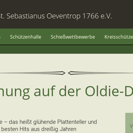
t. Sebastianus Oeventrop 1766 e.V.
n
Schützenhalle
Schießwettbewerbe
Kreisschütze
ung auf der Oldie-D
e – das heißt glühende Plattenteller und
V
 besten Hits aus dreißig Jahren